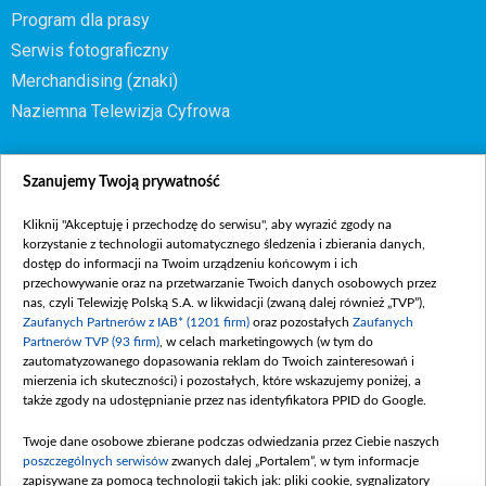
Program dla prasy
Serwis fotograficzny
Merchandising (znaki)
Naziemna Telewizja Cyfrowa
OFERTY
Szanujemy Twoją prywatność
Biuro Reklamy TVP
Kliknij "Akceptuję i przechodzę do serwisu", aby wyrazić zgody na
Oferta handlowa
korzystanie z technologii automatycznego śledzenia i zbierania danych,
dostęp do informacji na Twoim urządzeniu końcowym i ich
Telegazeta ogłoszenia
przechowywanie oraz na przetwarzanie Twoich danych osobowych przez
Moje zgody
nas, czyli Telewizję Polską S.A. w likwidacji (zwaną dalej również „TVP”),
Zaufanych Partnerów z IAB* (1201 firm)
oraz pozostałych
Zaufanych
Partnerów TVP (93 firm)
, w celach marketingowych (w tym do
zautomatyzowanego dopasowania reklam do Twoich zainteresowań i
mierzenia ich skuteczności) i pozostałych, które wskazujemy poniżej, a
REGULAMIN TVP.PL
także zgody na udostępnianie przez nas identyfikatora PPID do Google.
POMOC
POLITYKA PRYWATNOŚCI
Twoje dane osobowe zbierane podczas odwiedzania przez Ciebie naszych
poszczególnych serwisów
zwanych dalej „Portalem”, w tym informacje
REDAKCJA
zapisywane za pomocą technologii takich jak: pliki cookie, sygnalizatory